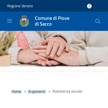
Salta al contenuto principale
Regione Veneto
Comune di Piove
di Sacco
Home
>
Argomenti
>
Assistenza sociale