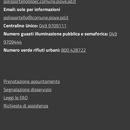
polisportello@pec.comune.piove.pd.it
Email: solo per informazioni
polisportello@comune.piove.pd.it
Centralino Unico:
049 9709111
Numero guasti illuminazione pubblica e semaforica:
049
9709444
Numero verde rifiuti urbani:
800 428722
Prenotazione appuntamento
Segnalazione disservizio
Leggi le FAQ
Richiesta di assistenza