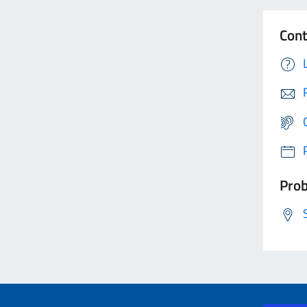
Cont
Prob