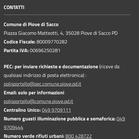
CONTATTI
Comune di Piove di Sacco
Piazza Giacomo Matteotti, 4, 35028 Piove di Sacco PD
Codice Fiscale:
80009770282
Partita IVA:
00696250281
PEC:
per inviare richieste e documentazione
(riceve da
qualsiasi indirizzo di posta elettronica) :
polisportello@pec.comune.piove.pd.it
Email: solo per informazioni
polisportello@comune.piove.pd.it
Centralino Unico:
049 9709111
Numero guasti illuminazione pubblica e semaforica:
049
9709444
Numero verde rifiuti urbani:
800 428722