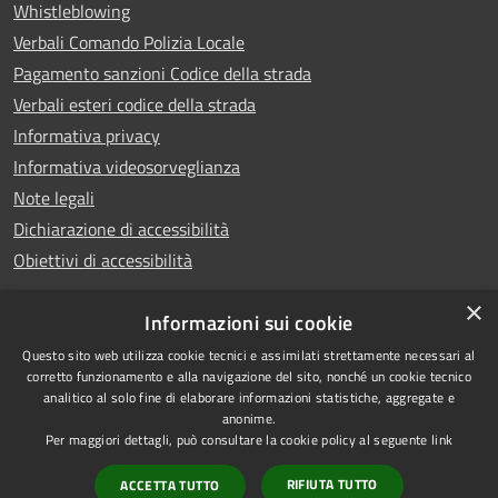
Whistleblowing
Verbali Comando Polizia Locale
Pagamento sanzioni Codice della strada
Verbali esteri codice della strada
Informativa privacy
Informativa videosorveglianza
Note legali
Dichiarazione di accessibilità
Obiettivi di accessibilità
×
Informazioni sui cookie
Questo sito web utilizza cookie tecnici e assimilati strettamente necessari al
RSS
Copyright © 2026 • Comune di
corretto funzionamento e alla navigazione del sito, nonché un cookie tecnico
analitico al solo fine di elaborare informazioni statistiche, aggregate e
Accessibilità
Piove di Sacco • Powered by
anonime.
Privacy
Municipium
Accesso
•
Per maggiori dettagli, può consultare la cookie policy al seguente
link
Cookie
redazione
RIFIUTA TUTTO
ACCETTA TUTTO
Mappa del sito