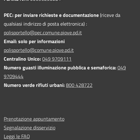
PEC:
per inviare richieste e documentazione
(riceve da
qualsiasi indirizzo di posta elettronica) :
polisportello@pec.comune.piove.pd.it
Email: solo per informazioni
polisportello@comune.piove.pd.it
Centralino Unico:
049 9709111
Numero guasti illuminazione pubblica e semaforica:
049
9709444
Numero verde rifiuti urbani:
800 428722
Prenotazione appuntamento
Segnalazione disservizio
Leggi le FAQ