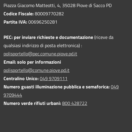
Piazza Giacomo Matteotti, 4, 35028 Piove di Sacco PD
Codice Fiscale:
80009770282
Partita IVA:
00696250281
PEC:
per inviare richieste e documentazione
(riceve da
qualsiasi indirizzo di posta elettronica) :
polisportello@pec.comune.piove.pd.it
Email: solo per informazioni
polisportello@comune.piove.pd.it
Centralino Unico:
049 9709111
Numero guasti illuminazione pubblica e semaforica:
049
9709444
Numero verde rifiuti urbani:
800 428722