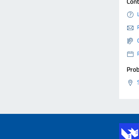
Cont
Prob