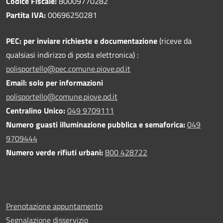
Codice Fiscale:
80009770282
Partita IVA:
00696250281
PEC:
per inviare richieste e documentazione
(riceve da
qualsiasi indirizzo di posta elettronica) :
polisportello@pec.comune.piove.pd.it
Email: solo per informazioni
polisportello@comune.piove.pd.it
Centralino Unico:
049 9709111
Numero guasti illuminazione pubblica e semaforica:
049
9709444
Numero verde rifiuti urbani:
800 428722
Prenotazione appuntamento
Segnalazione disservizio