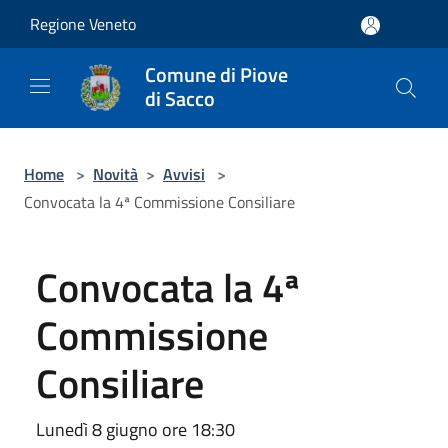
Salta al contenuto principale
Regione Veneto
Comune di Piove
di Sacco
Home
>
Novità
>
Avvisi
>
Convocata la 4ª Commissione Consiliare
Convocata la 4ª
Commissione
Consiliare
Lunedì 8 giugno ore 18:30