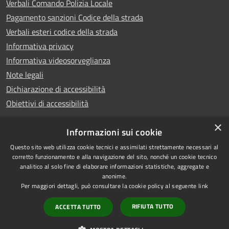
Verbali Comando Polizia Locale
Pagamento sanzioni Codice della strada
Verbali esteri codice della strada
Informativa privacy
Informativa videosorveglianza
Note legali
Dichiarazione di accessibilità
Obiettivi di accessibilità
×
Informazioni sui cookie
Questo sito web utilizza cookie tecnici e assimilati strettamente necessari al
RSS
Copyright © 2026 • Comune di
corretto funzionamento e alla navigazione del sito, nonché un cookie tecnico
analitico al solo fine di elaborare informazioni statistiche, aggregate e
Accessibilità
Piove di Sacco • Powered by
anonime.
Privacy
Municipium
Accesso
•
Per maggiori dettagli, può consultare la cookie policy al seguente
link
Cookie
redazione
RIFIUTA TUTTO
ACCETTA TUTTO
Mappa del sito
Credits