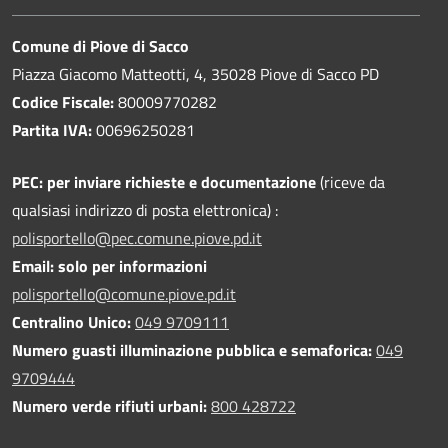
Comune di Piove di Sacco
Piazza Giacomo Matteotti, 4, 35028 Piove di Sacco PD
Codice Fiscale:
80009770282
Partita IVA:
00696250281
PEC:
per inviare richieste e documentazione
(riceve da
qualsiasi indirizzo di posta elettronica) :
polisportello@pec.comune.piove.pd.it
Email: solo per informazioni
polisportello@comune.piove.pd.it
Centralino Unico:
049 9709111
Numero guasti illuminazione pubblica e semaforica:
049
9709444
Numero verde rifiuti urbani:
800 428722