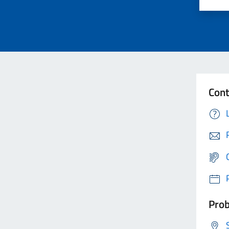
Cont
Prob