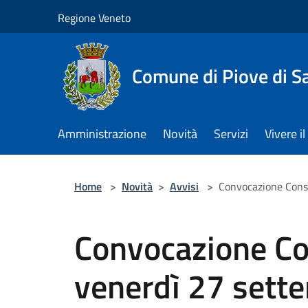
Salta al contenuto principale
Regione Veneto
Comune di Piove di S
Amministrazione
Novità
Servizi
Vivere 
Home
>
Novità
>
Avvisi
>
Convocazione Cons
Convocazione Co
venerdì 27 sett