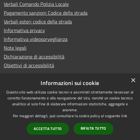
Verbali Comando Polizia Locale
Pagamento sanzioni Codice della strada
Verbali esteri codice della strada
Informativa privacy
Informativa videosorveglianza
Note legali
Dichiarazione di accessibilità
Obiettivi di accessibilità
×
Informazioni sui cookie
Questo sito web utilizza cookie tecnici e assimilati strettamente necessari al
RSS
Copyright © 2026 • Comune di
corretto funzionamento e alla navigazione del sito, nonché un cookie tecnico
analitico al solo fine di elaborare informazioni statistiche, aggregate e
Accessibilità
Piove di Sacco • Powered by
anonime.
Privacy
Municipium
Accesso
•
Per maggiori dettagli, può consultare la cookie policy al seguente
link
Cookie
redazione
RIFIUTA TUTTO
ACCETTA TUTTO
Mappa del sito