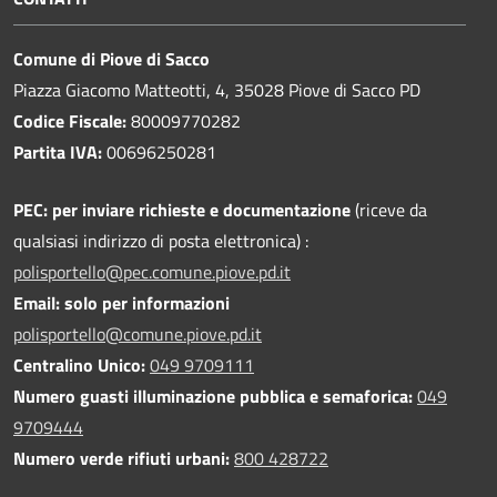
Comune di Piove di Sacco
Piazza Giacomo Matteotti, 4, 35028 Piove di Sacco PD
Codice Fiscale:
80009770282
Partita IVA:
00696250281
PEC:
per inviare richieste e documentazione
(riceve da
qualsiasi indirizzo di posta elettronica) :
polisportello@pec.comune.piove.pd.it
Email: solo per informazioni
polisportello@comune.piove.pd.it
Centralino Unico:
049 9709111
Numero guasti illuminazione pubblica e semaforica:
049
9709444
Numero verde rifiuti urbani:
800 428722