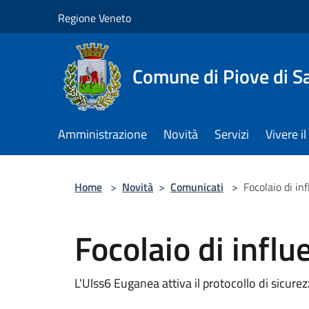
Salta al contenuto principale
Regione Veneto
Comune di Piove di S
Amministrazione
Novità
Servizi
Vivere 
Home
>
Novità
>
Comunicati
>
Focolaio di in
Focolaio di influ
L'Ulss6 Euganea attiva il protocollo di sicure