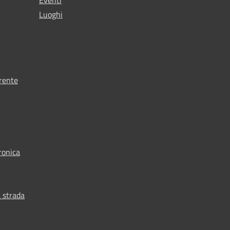
Luoghi
rente
ronica
 strada