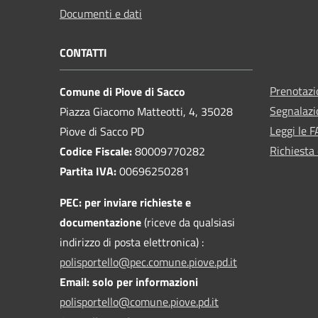
Documenti e dati
CONTATTI
Prenotaz
Comune di Piove di Sacco
Segnalazi
Piazza Giacomo Matteotti, 4, 35028
Leggi le 
Piove di Sacco PD
Richiesta 
Codice Fiscale:
80009770282
Partita IVA:
00696250281
PEC:
per inviare richieste e
documentazione
(riceve da qualsiasi
indirizzo di posta elettronica) :
polisportello@pec.comune.piove.pd.it
Email: solo per informazioni
polisportello@comune.piove.pd.it