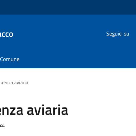
acco
Seguici su
il Comune
fluenza aviaria
enza aviaria
zza