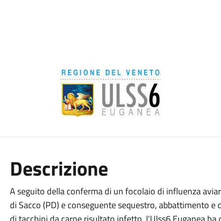
Descrizione
A seguito della conferma di un focolaio di influenza avia
di Sacco (PD) e conseguente sequestro, abbattimento e d
di tacchini da carne risultato infetto, l'Ulss6 Euganea ha 