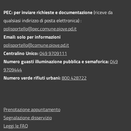
PEC:
per inviare richieste e documentazione
(riceve da
qualsiasi indirizzo di posta elettronica) :
polisportello@pec.comune.piove.pd.it
Email: solo per informazioni
polisportello@comune.piove.pd.it
Centralino Unico:
049 9709111
Numero guasti illuminazione pubblica e semaforica:
049
9709444
Numero verde rifiuti urbani:
800 428722
Prenotazione appuntamento
Segnalazione disservizio
Leggi le FAQ