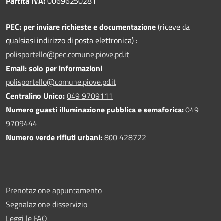
Partita IVA:
00696250281
PEC:
per inviare richieste e documentazione
(riceve da
qualsiasi indirizzo di posta elettronica) :
polisportello@pec.comune.piove.pd.it
Email: solo per informazioni
polisportello@comune.piove.pd.it
Centralino Unico:
049 9709111
Numero guasti illuminazione pubblica e semaforica:
049
9709444
Numero verde rifiuti urbani:
800 428722
Prenotazione appuntamento
Segnalazione disservizio
Leggi le FAQ