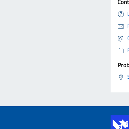
Cont
Prob