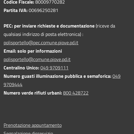
Codice Fiscale:
80009770282
Partita IVA:
00696250281
PEC:
per inviare richieste e documentazione
(riceve da
qualsiasi indirizzo di posta elettronica) :
polisportello@pec.comune.piove.pd.it
Email: solo per informazioni
polisportello@comune.piove.pd.it
Centralino Unico:
049 9709111
Numero guasti illuminazione pubblica e semaforica:
049
9709444
Numero verde rifiuti urbani:
800 428722
Prenotazione appuntamento
Segnalazione disservizio