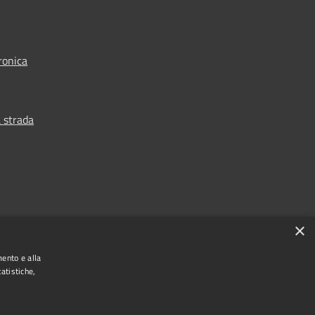
ronica
 strada
×
mento e alla
atistiche,