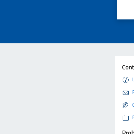
Cont
Prob