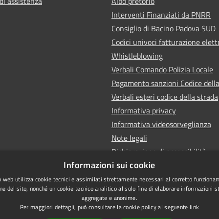
di assistenza
Albo pretorio
Interventi Finanziati da PNRR
Consiglio di Bacino Padova SUD
Codici univoci fatturazione elett
Whistleblowing
Verbali Comando Polizia Locale
Pagamento sanzioni Codice della
Verbali esteri codice della strada
Informativa privacy
Informativa videosorveglianza
Note legali
Dichiarazione di accessibilità
Informazioni sui cookie
Obiettivi di accessibilità
 web utilizza cookie tecnici e assimilati strettamente necessari al corretto funziona
ne del sito, nonché un cookie tecnico analitico al solo fine di elaborare informazioni st
aggregate e anonime.
Per maggiori dettagli, può consultare la cookie policy al seguente
link