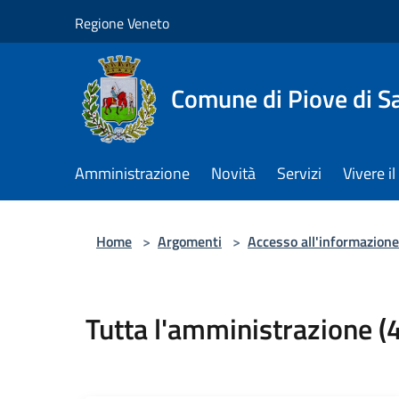
Salta al contenuto principale
Regione Veneto
Comune di Piove di S
Amministrazione
Novità
Servizi
Vivere 
Home
>
Argomenti
>
Accesso all'informazione
Tutta l'amministrazione (4