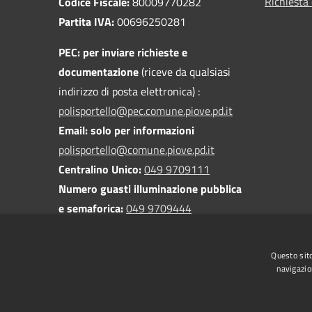
Richiesta 
Codice Fiscale:
80009770282
Partita IVA:
00696250281
PEC:
per inviare richieste e
documentazione
(riceve da qualsiasi
indirizzo di posta elettronica) :
polisportello@pec.comune.piove.pd.it
Email: solo per informazioni
polisportello@comune.piove.pd.it
Centralino Unico:
049 9709111
Numero guasti illuminazione pubblica
e semaforica:
049 9709444
Numero verde rifiuti urbani:
800
428722
Questo sito
navigazio