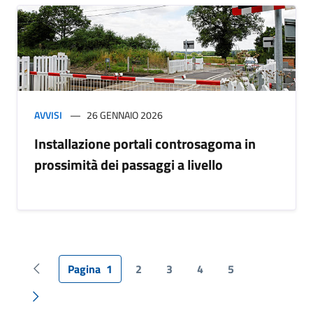
AVVISI
26 GENNAIO 2026
Installazione portali controsagoma in
prossimità dei passaggi a livello
Pagina
1
2
3
4
5
Pagina precedente
Pagina successiva