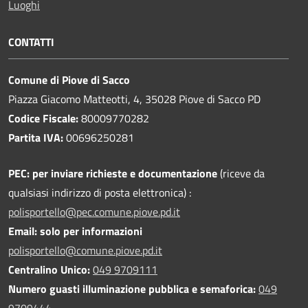
Luoghi
CONTATTI
Comune di Piove di Sacco
Piazza Giacomo Matteotti, 4, 35028 Piove di Sacco PD
Codice Fiscale:
80009770282
Partita IVA:
00696250281
PEC:
per inviare richieste e documentazione
(riceve da
qualsiasi indirizzo di posta elettronica) :
polisportello@pec.comune.piove.pd.it
Email: solo per informazioni
polisportello@comune.piove.pd.it
Centralino Unico:
049 9709111
Numero guasti illuminazione pubblica e semaforica:
049