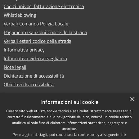
Codici univoci fatturazione elettronica
Whistleblowing
Verbali Comando Polizia Locale
Pagamento sanzioni Codice della strada
Verbali esteri codice della strada
Informativa privacy
Informativa videosorveglianza
Note legali
Dichiarazione di accessibilità
Obiettivi di accessibilità
×
Informazioni sui cookie
Questo sito web utilizza cookie tecnici e assimilati strettamente necessari al
RSS
Copyright © 2026 • Comune di
corretto funzionamento e alla navigazione del sito, nonché un cookie tecnico
analitico al solo fine di elaborare informazioni statistiche, aggregate e
Accessibilità
Piove di Sacco • Powered by
anonime.
Privacy
Municipium
Accesso
•
Per maggiori dettagli, può consultare la cookie policy al seguente
link