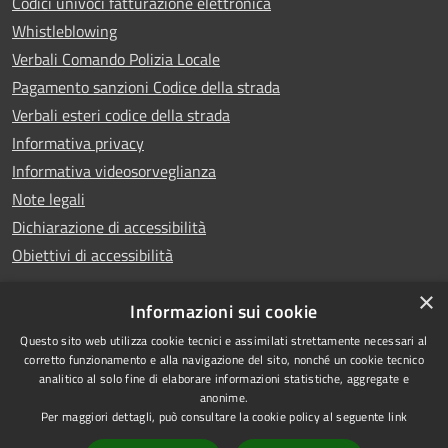
Codici univoci fatturazione elettronica
Whistleblowing
Verbali Comando Polizia Locale
Pagamento sanzioni Codice della strada
Verbali esteri codice della strada
Informativa privacy
Informativa videosorveglianza
Note legali
Dichiarazione di accessibilità
Obiettivi di accessibilità
×
Informazioni sui cookie
Questo sito web utilizza cookie tecnici e assimilati strettamente necessari al
RSS
Copyright © 2026 • Comune di
corretto funzionamento e alla navigazione del sito, nonché un cookie tecnico
analitico al solo fine di elaborare informazioni statistiche, aggregate e
Accessibilità
Piove di Sacco • Powered by
anonime.
Privacy
Municipium
Accesso
•
Per maggiori dettagli, può consultare la cookie policy al seguente
link
Cookie
redazione