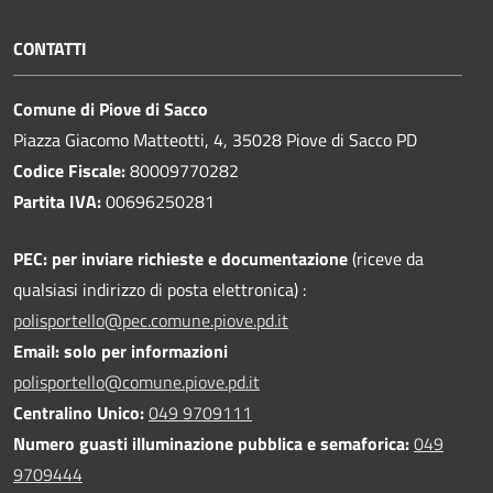
CONTATTI
Comune di Piove di Sacco
Piazza Giacomo Matteotti, 4, 35028 Piove di Sacco PD
Codice Fiscale:
80009770282
Partita IVA:
00696250281
PEC:
per inviare richieste e documentazione
(riceve da
qualsiasi indirizzo di posta elettronica) :
polisportello@pec.comune.piove.pd.it
Email: solo per informazioni
polisportello@comune.piove.pd.it
Centralino Unico:
049 9709111
Numero guasti illuminazione pubblica e semaforica:
049
9709444