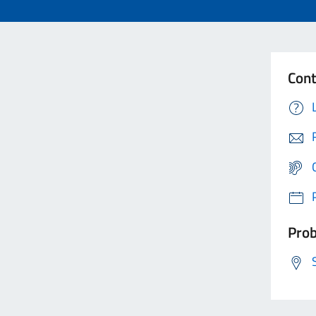
Cont
Prob