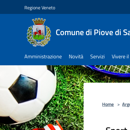
Salta al contenuto principale
Regione Veneto
Comune di Piove di S
Amministrazione
Novità
Servizi
Vivere 
Home
>
Arg