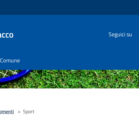
acco
Seguici su
il Comune
omenti
>
Sport