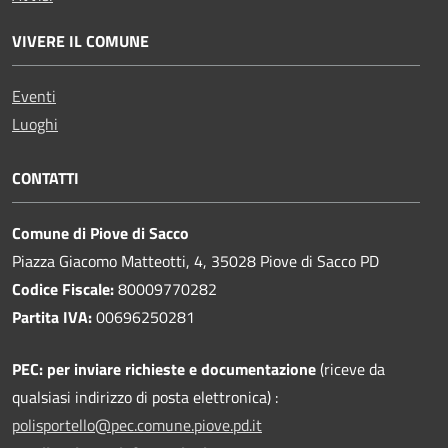
VIVERE IL COMUNE
Eventi
Luoghi
CONTATTI
Comune di Piove di Sacco
Piazza Giacomo Matteotti, 4, 35028 Piove di Sacco PD
Codice Fiscale:
80009770282
Partita IVA:
00696250281
PEC:
per inviare richieste e documentazione
(riceve da
qualsiasi indirizzo di posta elettronica) :
polisportello@pec.comune.piove.pd.it