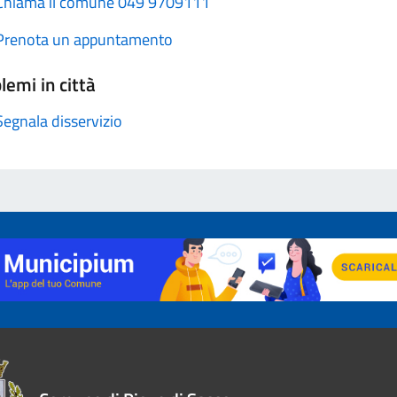
Chiama il comune 049 9709111
Prenota un appuntamento
lemi in città
Segnala disservizio