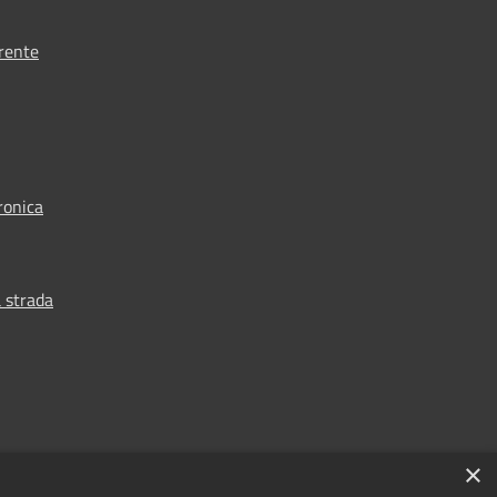
rente
ronica
 strada
×