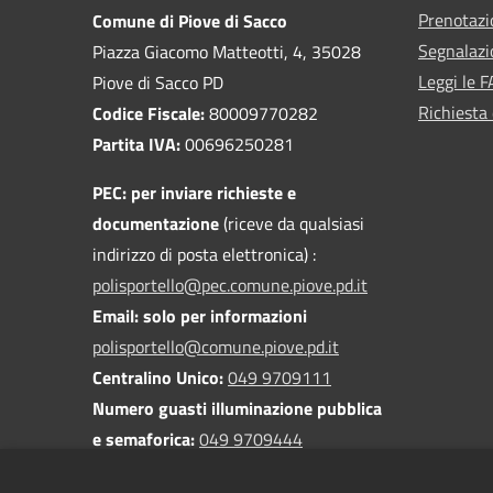
Prenotaz
Comune di Piove di Sacco
Segnalazi
Piazza Giacomo Matteotti, 4, 35028
Leggi le 
Piove di Sacco PD
Richiesta 
Codice Fiscale:
80009770282
Partita IVA:
00696250281
PEC:
per inviare richieste e
documentazione
(riceve da qualsiasi
indirizzo di posta elettronica) :
polisportello@pec.comune.piove.pd.it
Email: solo per informazioni
polisportello@comune.piove.pd.it
Centralino Unico:
049 9709111
Numero guasti illuminazione pubblica
e semaforica:
049 9709444
Numero verde rifiuti urbani:
800