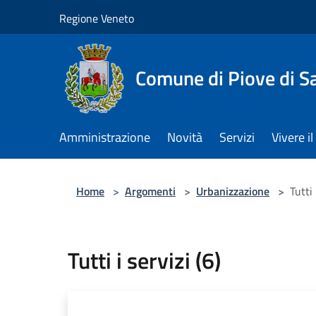
Salta al contenuto principale
Regione Veneto
Comune di Piove di S
Amministrazione
Novità
Servizi
Vivere 
Home
>
Argomenti
>
Urbanizzazione
>
Tutti 
Tutti i servizi (6)