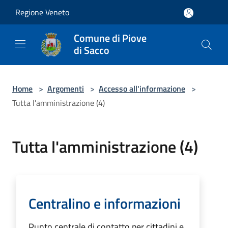
Salta al contenuto principale
Regione Veneto
Comune di Piove
di Sacco
Home
>
Argomenti
>
Accesso all'informazione
>
Tutta l'amministrazione (4)
Tutta l'amministrazione (4)
Centralino e informazioni
Punto centrale di contatto per cittadini e