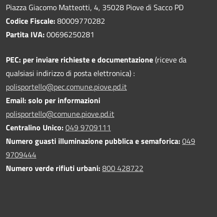
Piazza Giacomo Matteotti, 4, 35028 Piove di Sacco PD
Codice Fiscale:
80009770282
Partita IVA:
00696250281
PEC:
per inviare richieste e documentazione
(riceve da
qualsiasi indirizzo di posta elettronica) :
polisportello@pec.comune.piove.pd.it
Email: solo per informazioni
polisportello@comune.piove.pd.it
Centralino Unico:
049 9709111
Numero guasti illuminazione pubblica e semaforica:
049
9709444
Numero verde rifiuti urbani:
800 428722