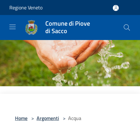
Salta al contenuto principale
Regione Veneto
Comune di Piove
di Sacco
Home
>
Argomenti
>
Acqua