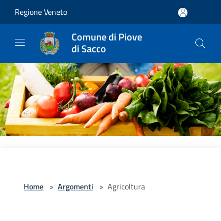
Salta al contenuto principale
Regione Veneto
Comune di Piove
di Sacco
Home
>
Argomenti
>
Agricoltura