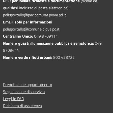
PEC:
per inviare richieste e documentazione
(riceve da
qualsiasi indirizzo di posta elettronica) :
polisportello@pec.comune.piove.pd.it
Email: solo per informazioni
polisportello@comune.piove.pd.it
Centralino Unico:
049 9709111
Numero guasti illuminazione pubblica e semaforica:
049
9709444
Numero verde rifiuti urbani:
800 428722
Prenotazione appuntamento
Segnalazione disservizio
Leggi le FAQ
Richiesta di assistenza