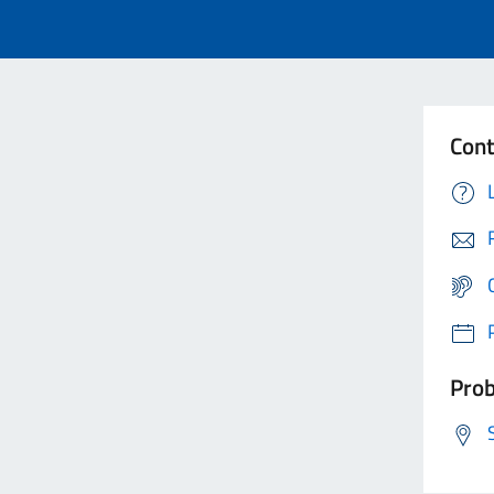
Cont
Prob