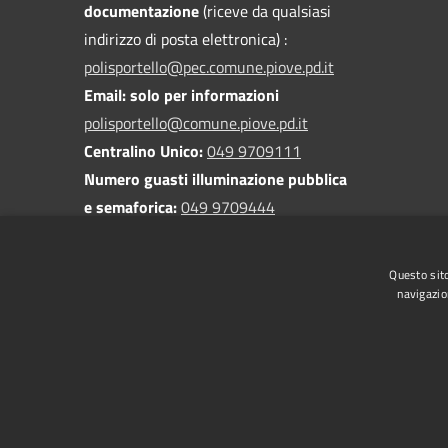
documentazione
(riceve da qualsiasi
indirizzo di posta elettronica) :
polisportello@pec.comune.piove.pd.it
Email: solo per informazioni
polisportello@comune.piove.pd.it
Centralino Unico:
049 9709111
Numero guasti illuminazione pubblica
e semaforica:
049 9709444
Numero verde rifiuti urbani:
800
428722
Questo sito
navigazio
RSS
Accessibilità
Privacy
Cookie
Mappa de