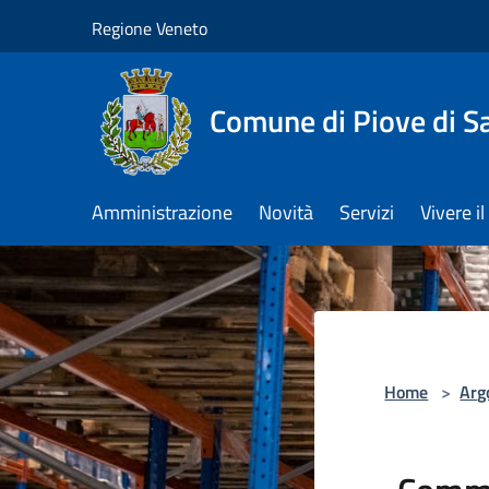
Salta al contenuto principale
Regione Veneto
Comune di Piove di S
Amministrazione
Novità
Servizi
Vivere 
Home
>
Arg