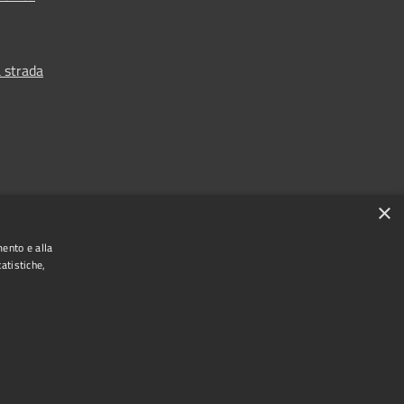
 strada
×
mento e alla
atistiche,
Municipium
Accesso
ne di Piove di Sacco • Powered by
•
redazione