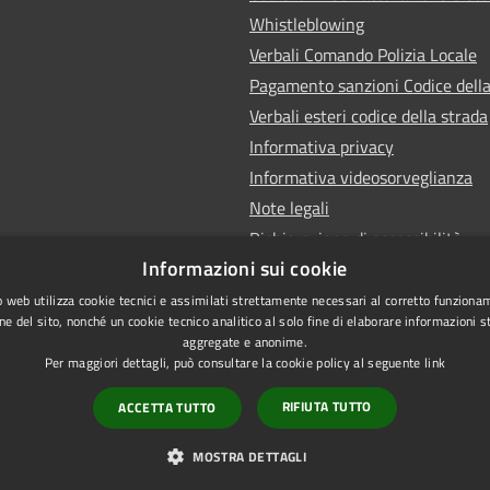
Whistleblowing
Verbali Comando Polizia Locale
Pagamento sanzioni Codice della
Verbali esteri codice della strada
Informativa privacy
Informativa videosorveglianza
Note legali
Dichiarazione di accessibilità
Informazioni sui cookie
Obiettivi di accessibilità
 web utilizza cookie tecnici e assimilati strettamente necessari al corretto funziona
ne del sito, nonché un cookie tecnico analitico al solo fine di elaborare informazioni st
aggregate e anonime.
Per maggiori dettagli, può consultare la cookie policy al seguente
link
RIFIUTA TUTTO
ACCETTA TUTTO
l sito
Copyright © 2026 • Comu
Credits
MOSTRA DETTAGLI