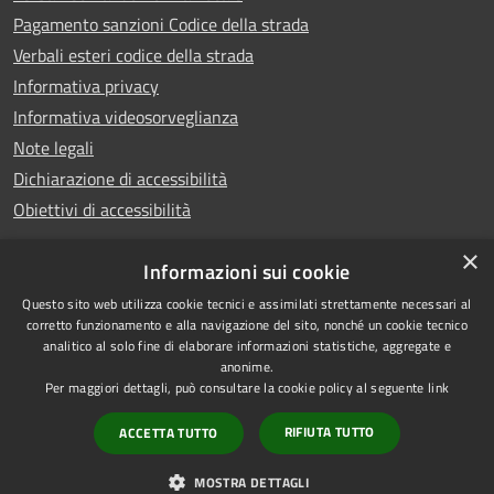
Pagamento sanzioni Codice della strada
Verbali esteri codice della strada
Informativa privacy
Informativa videosorveglianza
Note legali
Dichiarazione di accessibilità
Obiettivi di accessibilità
×
Informazioni sui cookie
Questo sito web utilizza cookie tecnici e assimilati strettamente necessari al
RSS
Copyright © 2026 • Comune di
corretto funzionamento e alla navigazione del sito, nonché un cookie tecnico
analitico al solo fine di elaborare informazioni statistiche, aggregate e
Accessibilità
Piove di Sacco • Powered by
anonime.
Privacy
Municipium
Accesso
•
Per maggiori dettagli, può consultare la cookie policy al seguente
link
Cookie
redazione
RIFIUTA TUTTO
ACCETTA TUTTO
Mappa del sito
Credits
MOSTRA DETTAGLI