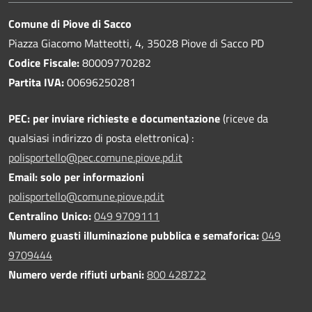
Comune di Piove di Sacco
Piazza Giacomo Matteotti, 4, 35028 Piove di Sacco PD
Codice Fiscale:
80009770282
Partita IVA:
00696250281
PEC:
per inviare richieste e documentazione
(riceve da
qualsiasi indirizzo di posta elettronica) :
polisportello@pec.comune.piove.pd.it
Email: solo per informazioni
polisportello@comune.piove.pd.it
Centralino Unico:
049 9709111
Numero guasti illuminazione pubblica e semaforica:
049
9709444
Numero verde rifiuti urbani:
800 428722