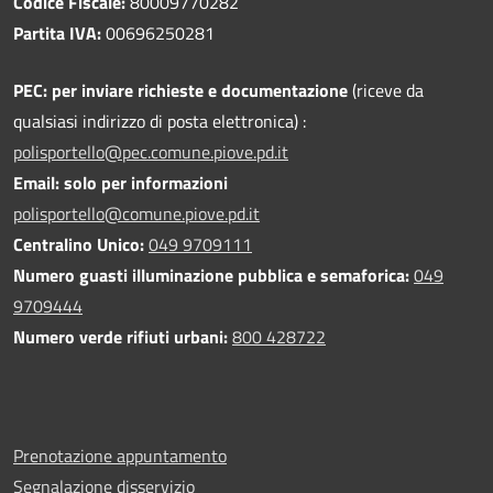
Codice Fiscale:
80009770282
Partita IVA:
00696250281
PEC:
per inviare richieste e documentazione
(riceve da
qualsiasi indirizzo di posta elettronica) :
polisportello@pec.comune.piove.pd.it
Email: solo per informazioni
polisportello@comune.piove.pd.it
Centralino Unico:
049 9709111
Numero guasti illuminazione pubblica e semaforica:
049
9709444
Numero verde rifiuti urbani:
800 428722
Prenotazione appuntamento
Segnalazione disservizio