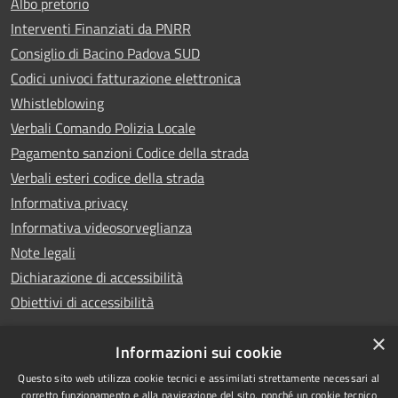
Albo pretorio
Interventi Finanziati da PNRR
Consiglio di Bacino Padova SUD
Codici univoci fatturazione elettronica
Whistleblowing
Verbali Comando Polizia Locale
Pagamento sanzioni Codice della strada
Verbali esteri codice della strada
Informativa privacy
Informativa videosorveglianza
Note legali
Dichiarazione di accessibilità
Obiettivi di accessibilità
×
Informazioni sui cookie
Questo sito web utilizza cookie tecnici e assimilati strettamente necessari al
RSS
Copyright © 2026 • Comune di
corretto funzionamento e alla navigazione del sito, nonché un cookie tecnico