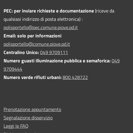
PEC:
per inviare richieste e documentazione
(riceve da
qualsiasi indirizzo di posta elettronica) :
polisportello@pec.comune.piove.pd.it
Email: solo per informazioni
polisportello@comune.piove.pd.it
Centralino Unico:
049 9709111
Numero guasti illuminazione pubblica e semaforica:
049
9709444
Numero verde rifiuti urbani:
800 428722
Prenotazione appuntamento
Segnalazione disservizio
Leggi le FAQ