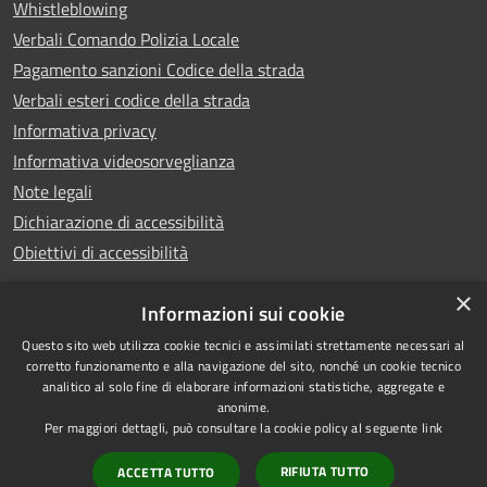
Whistleblowing
Verbali Comando Polizia Locale
Pagamento sanzioni Codice della strada
Verbali esteri codice della strada
Informativa privacy
Informativa videosorveglianza
Note legali
Dichiarazione di accessibilità
Obiettivi di accessibilità
×
Informazioni sui cookie
Questo sito web utilizza cookie tecnici e assimilati strettamente necessari al
RSS
Copyright © 2026 • Comune di
corretto funzionamento e alla navigazione del sito, nonché un cookie tecnico
analitico al solo fine di elaborare informazioni statistiche, aggregate e
Accessibilità
Piove di Sacco • Powered by
anonime.
Privacy
Municipium
Accesso
•
Per maggiori dettagli, può consultare la cookie policy al seguente
link
Cookie
redazione
RIFIUTA TUTTO
ACCETTA TUTTO
Mappa del sito