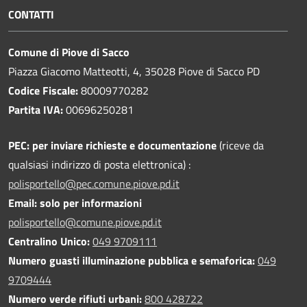
CONTATTI
Comune di Piove di Sacco
Piazza Giacomo Matteotti, 4, 35028 Piove di Sacco PD
Codice Fiscale:
80009770282
Partita IVA:
00696250281
PEC:
per inviare richieste e documentazione
(riceve da
qualsiasi indirizzo di posta elettronica) :
polisportello@pec.comune.piove.pd.it
Email: solo per informazioni
polisportello@comune.piove.pd.it
Centralino Unico:
049 9709111
Numero guasti illuminazione pubblica e semaforica:
049
9709444
Numero verde rifiuti urbani:
800 428722