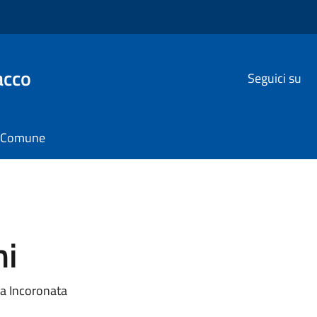
acco
Seguici su
il Comune
ni
za Incoronata