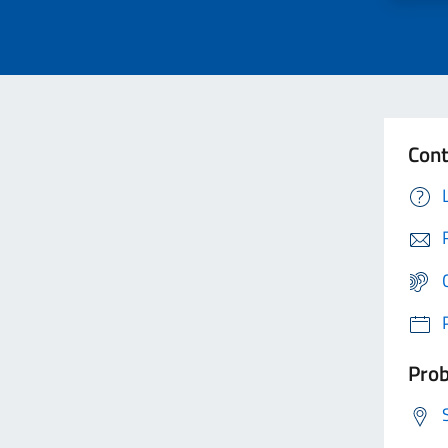
Cont
Prob