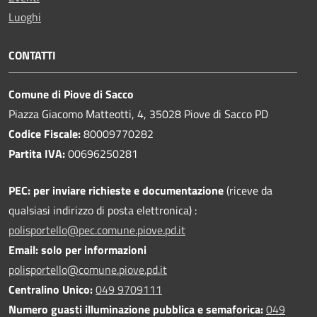
Luoghi
CONTATTI
Comune di Piove di Sacco
Piazza Giacomo Matteotti, 4, 35028 Piove di Sacco PD
Codice Fiscale:
80009770282
Partita IVA:
00696250281
PEC:
per inviare richieste e documentazione
(riceve da
qualsiasi indirizzo di posta elettronica) :
polisportello@pec.comune.piove.pd.it
Email: solo per informazioni
polisportello@comune.piove.pd.it
Centralino Unico:
049 9709111
Numero guasti illuminazione pubblica e semaforica:
049