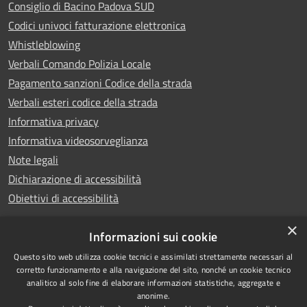
Consiglio di Bacino Padova SUD
Codici univoci fatturazione elettronica
Whistleblowing
Verbali Comando Polizia Locale
Pagamento sanzioni Codice della strada
Verbali esteri codice della strada
Informativa privacy
Informativa videosorveglianza
Note legali
Dichiarazione di accessibilità
Obiettivi di accessibilità
×
Informazioni sui cookie
Questo sito web utilizza cookie tecnici e assimilati strettamente necessari al
RSS
Copyright © 2026 • Comune di
corretto funzionamento e alla navigazione del sito, nonché un cookie tecnico
analitico al solo fine di elaborare informazioni statistiche, aggregate e
Accessibilità
Piove di Sacco • Powered by
anonime.
Privacy
Municipium
Accesso
•