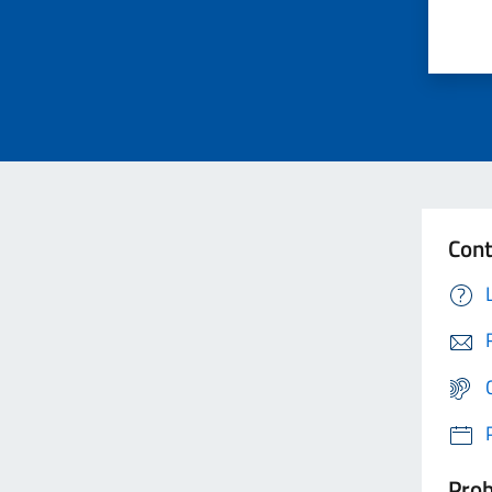
Cont
Prob