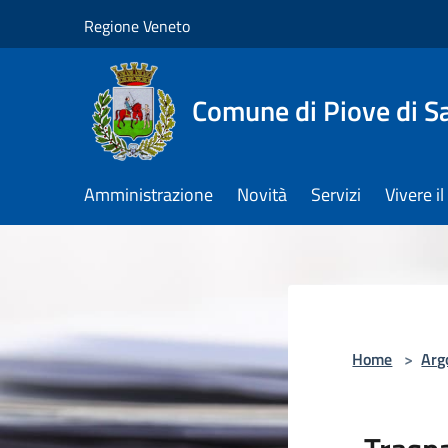
Salta al contenuto principale
Regione Veneto
Comune di Piove di S
Amministrazione
Novità
Servizi
Vivere 
Home
>
Arg