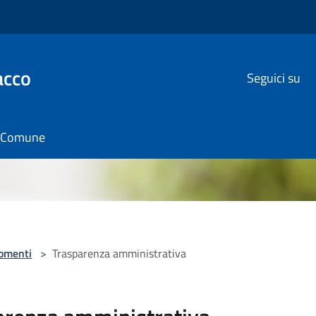
acco
Seguici su
il Comune
omenti
>
Trasparenza amministrativa