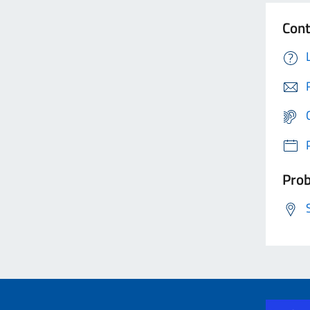
Cont
Prob