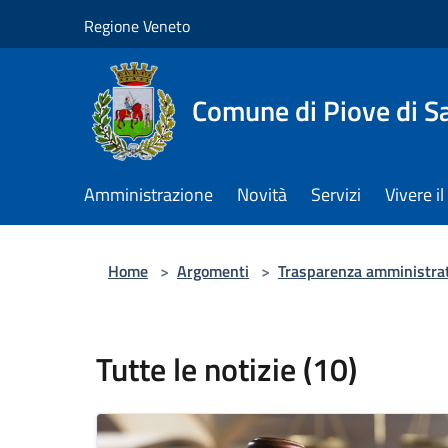
Salta al contenuto principale
Regione Veneto
Comune di Piove di S
Amministrazione
Novità
Servizi
Vivere 
Home
>
Argomenti
>
Trasparenza amministra
Tutte le notizie (10)