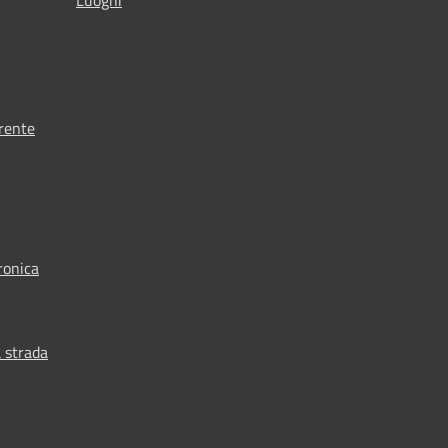
rente
ronica
 strada