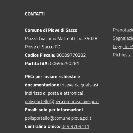
CONTATTI
Prenotaz
Comune di Piove di Sacco
Segnalazi
Piazza Giacomo Matteotti, 4, 35028
Leggi le 
Piove di Sacco PD
Richiesta 
Codice Fiscale:
80009770282
Partita IVA:
00696250281
PEC:
per inviare richieste e
documentazione
(riceve da qualsiasi
indirizzo di posta elettronica) :
polisportello@pec.comune.piove.pd.it
Email: solo per informazioni
polisportello@comune.piove.pd.it
Centralino Unico:
049 9709111