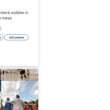
terà visibilie in
n mese
e
Istruzione