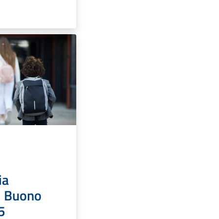
ia
i Buono
5