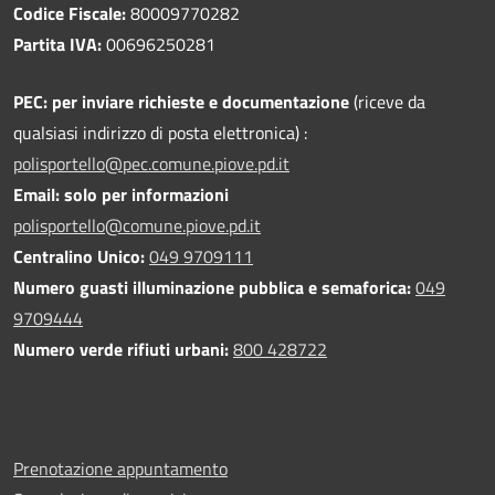
Codice Fiscale:
80009770282
Partita IVA:
00696250281
PEC:
per inviare richieste e documentazione
(riceve da
qualsiasi indirizzo di posta elettronica) :
polisportello@pec.comune.piove.pd.it
Email: solo per informazioni
polisportello@comune.piove.pd.it
Centralino Unico:
049 9709111
Numero guasti illuminazione pubblica e semaforica:
049
9709444
Numero verde rifiuti urbani:
800 428722
Prenotazione appuntamento