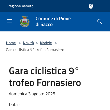
Salta al contenuto principale
Regione Veneto
Comune di Piove
di Sacco
Home
>
Novità
>
Notizie
>
Gara ciclistica 9° trofeo Fornasiero
Gara ciclistica 9°
trofeo Fornasiero
domenica 3 agosto 2025
Data :