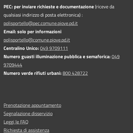
PEC:
per inviare richieste e documentazione
(riceve da
qualsiasi indirizzo di posta elettronica) :
polisportello@pec.comune.piove.pd.it
Email: solo per informazioni
polisportello@comune.piove.pd.it
Centralino Unico:
049 9709111
Numero guasti illuminazione pubblica e semaforica:
049
9709444
Numero verde rifiuti urbani:
800 428722
Prenotazione appuntamento
Segnalazione disservizio
Leggi le FAQ
Richiesta di assistenza