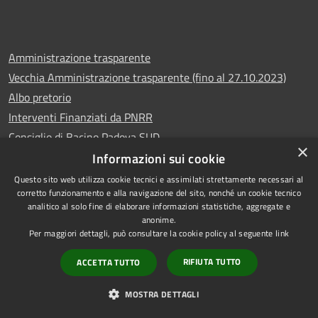
Amministrazione trasparente
Vecchia Amministrazione trasparente (fino al 27.10.2023)
Albo pretorio
Interventi Finanziati da PNRR
Consiglio di Bacino Padova SUD
×
Codici univoci fatturazione elettronica
Informazioni sui cookie
Whistleblowing
Questo sito web utilizza cookie tecnici e assimilati strettamente necessari al
corretto funzionamento e alla navigazione del sito, nonché un cookie tecnico
Verbali Comando Polizia Locale
analitico al solo fine di elaborare informazioni statistiche, aggregate e
Pagamento sanzioni Codice della strada
anonime.
Per maggiori dettagli, può consultare la cookie policy al seguente
link
Verbali esteri codice della strada
Informativa privacy
RIFIUTA TUTTO
ACCETTA TUTTO
Informativa videosorveglianza
MOSTRA DETTAGLI
Note legali
Dichiarazione di accessibilità