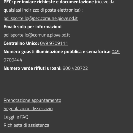
PEC:
per inviare richieste e documentazione
(riceve da
qualsiasi indirizzo di posta elettronica) :
polisportello@pec.comune.piove.pd.it
Email: solo per informazioni
polisportello@comune.piove.pd.it
Centralino Unico:
049 9709111
Numero guasti illuminazione pubblica e semaforica:
049
9709444
Numero verde rifiuti urbani:
800 428722
Prenotazione appuntamento
Segnalazione disservizio
Leggi le FAQ
Richiesta di assistenza