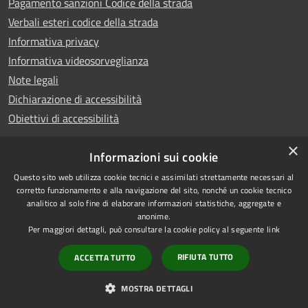
Pagamento sanzioni Codice della strada
Verbali esteri codice della strada
Informativa privacy
Informativa videosorveglianza
Note legali
Dichiarazione di accessibilità
Obiettivi di accessibilità
×
Informazioni sui cookie
Questo sito web utilizza cookie tecnici e assimilati strettamente necessari al
RSS
Copyright © 2026 • Comune di
corretto funzionamento e alla navigazione del sito, nonché un cookie tecnico
analitico al solo fine di elaborare informazioni statistiche, aggregate e
Accessibilità
Piove di Sacco • Powered by
anonime.
Privacy
Municipium
Accesso
•
Per maggiori dettagli, può consultare la cookie policy al seguente
link
Cookie
redazione
RIFIUTA TUTTO
ACCETTA TUTTO
Mappa del sito
Credits
MOSTRA DETTAGLI