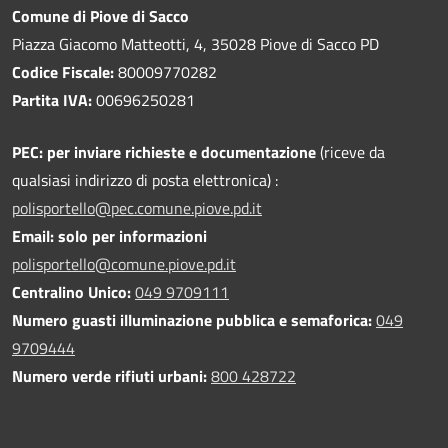
Comune di Piove di Sacco
Piazza Giacomo Matteotti, 4, 35028 Piove di Sacco PD
Codice Fiscale:
80009770282
Partita IVA:
00696250281
PEC:
per inviare richieste e documentazione
(riceve da
qualsiasi indirizzo di posta elettronica) :
polisportello@pec.comune.piove.pd.it
Email: solo per informazioni
polisportello@comune.piove.pd.it
Centralino Unico:
049 9709111
Numero guasti illuminazione pubblica e semaforica:
049
9709444
Numero verde rifiuti urbani:
800 428722