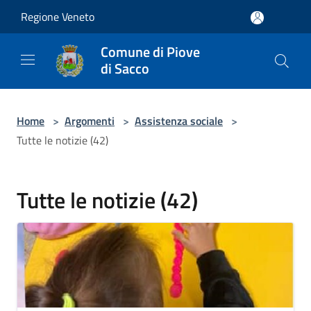
Salta al contenuto principale
Regione Veneto
Comune di Piove
di Sacco
Home
>
Argomenti
>
Assistenza sociale
>
Tutte le notizie (42)
Tutte le notizie (42)