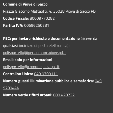
Comune di Piove di Sacco
Piazza Giacomo Matteotti, 4, 35028 Piove di Sacco PD
Codice Fiscale:
80009770282
Partita IVA:
00696250281
PEC:
per inviare richieste e documentazione
(riceve da
qualsiasi indirizzo di posta elettronica) :
polisportello@pec.comune.piove.pd.it
Email: solo per informazioni
polisportello@comune.piove.pd.it
Centralino Unico:
049 9709111
Numero guasti illuminazione pubblica e semaforica:
049
9709444
Numero verde rifiuti urbani:
800 428722