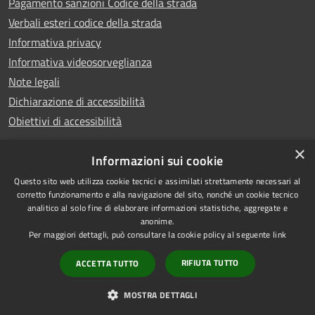
Pagamento sanzioni Codice della strada
Verbali esteri codice della strada
Informativa privacy
Informativa videosorveglianza
Note legali
Dichiarazione di accessibilità
Obiettivi di accessibilità
×
Informazioni sui cookie
Questo sito web utilizza cookie tecnici e assimilati strettamente necessari al
RSS
Copyright © 2026 • Comune di
corretto funzionamento e alla navigazione del sito, nonché un cookie tecnico
analitico al solo fine di elaborare informazioni statistiche, aggregate e
Accessibilità
Piove di Sacco • Powered by
anonime.
Privacy
Municipium
Accesso
•
Per maggiori dettagli, può consultare la cookie policy al seguente
link
Cookie
redazione
RIFIUTA TUTTO
ACCETTA TUTTO
Mappa del sito
Credits
MOSTRA DETTAGLI